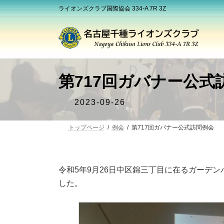
コ
ナ
ライオンズクラブ国際協会 334-A 7R 3Z
ン
ビ
テ
ゲ
ン
ー
ツ
シ
へ
ョ
ス
ン
第717回ガバナー公式
キ
に
ッ
移
プ
動
2023-09-26
トップページ
例会
第717回ガバナー公式訪問例会
令和5年9月26日中区錦三丁目に在るガーデ
した。