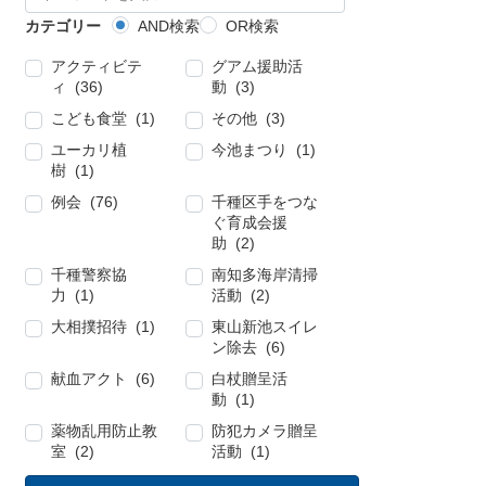
カテゴリー
AND検索
OR検索
アクティビテ
グアム援助活
ィ (36)
動 (3)
こども食堂 (1)
その他 (3)
ユーカリ植
今池まつり (1)
樹 (1)
例会 (76)
千種区手をつな
ぐ育成会援
助 (2)
千種警察協
南知多海岸清掃
力 (1)
活動 (2)
大相撲招待 (1)
東山新池スイレ
ン除去 (6)
献血アクト (6)
白杖贈呈活
動 (1)
薬物乱用防止教
防犯カメラ贈呈
室 (2)
活動 (1)