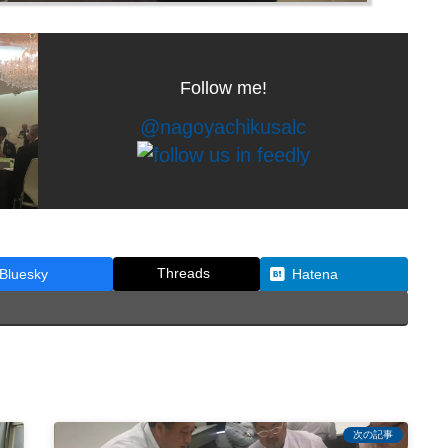
Follow me!
@nagoyachikusalc
Threads
Bluesky
Hatena
次の記事