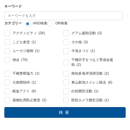
キーワード
カテゴリー
AND検索
OR検索
アクティビティ (36)
グアム援助活動 (3)
こども食堂 (1)
その他 (3)
ユーカリ植樹 (1)
今池まつり (1)
例会 (76)
千種区手をつなぐ育成会援
助 (2)
千種警察協力 (1)
南知多海岸清掃活動 (2)
大相撲招待 (1)
東山新池スイレン除去 (6)
献血アクト (6)
白杖贈呈活動 (1)
薬物乱用防止教室 (2)
防犯カメラ贈呈活動 (1)
検索