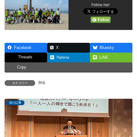
Follow me!
Facebook
X
Bluesky
Threads
Hatena
LINE
Copy
例会
カテゴリー
前の記事