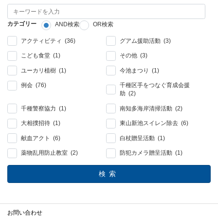
カテゴリー
AND検索
OR検索
アクティビティ (36)
グアム援助活動 (3)
こども食堂 (1)
その他 (3)
ユーカリ植樹 (1)
今池まつり (1)
例会 (76)
千種区手をつなぐ育成会援
助 (2)
千種警察協力 (1)
南知多海岸清掃活動 (2)
大相撲招待 (1)
東山新池スイレン除去 (6)
献血アクト (6)
白杖贈呈活動 (1)
薬物乱用防止教室 (2)
防犯カメラ贈呈活動 (1)
検索
お問い合わせ