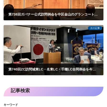
第738回ガバナー公式訪問例会を中区金山のグランコート名古屋で行いました。
2024-08-20
次の記事
第740回ZC訪問城東LC・名東LC・千種LC合同例会を今池ガス燈で行いました。
2024-09-10
記事検索
キーワード