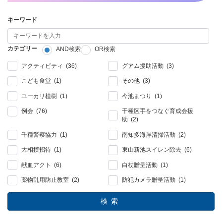
キーワード
カテゴリー
AND検索
OR検索
アクティビティ (36)
グアム援助活動 (3)
こども食堂 (1)
その他 (3)
ユーカリ植樹 (1)
今池まつり (1)
例会 (76)
千種区手をつなぐ育成会援
助 (2)
千種警察協力 (1)
南知多海岸清掃活動 (2)
大相撲招待 (1)
東山新池スイレン除去 (6)
献血アクト (6)
白杖贈呈活動 (1)
薬物乱用防止教室 (2)
防犯カメラ贈呈活動 (1)
検索