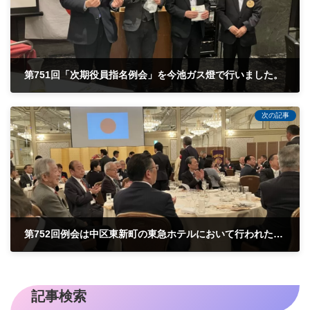
第751回「次期役員指名例会」を今池ガス燈で行いました。
2025-02-26
次の記事
第752回例会は中区東新町の東急ホテルにおいて行われた名古屋名東ライオンズクラブ５０周年記念大会に参加する形での振替例会となりました。
2025-03-16
記事検索