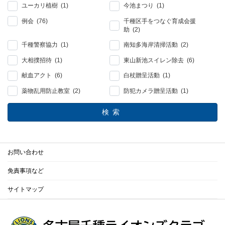
ユーカリ植樹 (1)
今池まつり (1)
例会 (76)
千種区手をつなぐ育成会援
助 (2)
千種警察協力 (1)
南知多海岸清掃活動 (2)
大相撲招待 (1)
東山新池スイレン除去 (6)
献血アクト (6)
白杖贈呈活動 (1)
薬物乱用防止教室 (2)
防犯カメラ贈呈活動 (1)
検索
お問い合わせ
免責事項など
サイトマップ