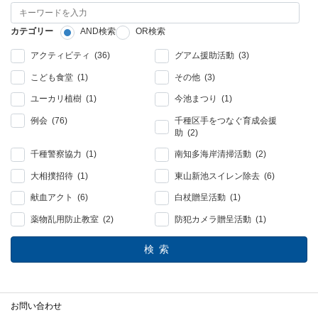
カテゴリー
AND検索
OR検索
アクティビティ (36)
グアム援助活動 (3)
こども食堂 (1)
その他 (3)
ユーカリ植樹 (1)
今池まつり (1)
例会 (76)
千種区手をつなぐ育成会援
助 (2)
千種警察協力 (1)
南知多海岸清掃活動 (2)
大相撲招待 (1)
東山新池スイレン除去 (6)
献血アクト (6)
白杖贈呈活動 (1)
薬物乱用防止教室 (2)
防犯カメラ贈呈活動 (1)
検索
お問い合わせ