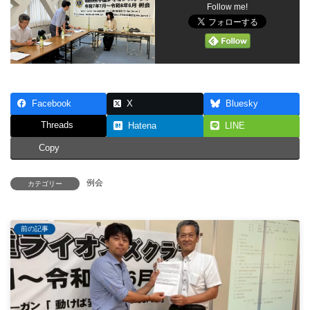
Follow me!
Facebook
X
Bluesky
Threads
Hatena
LINE
Copy
例会
カテゴリー
前の記事