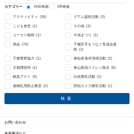
カテゴリー
AND検索
OR検索
アクティビティ (36)
グアム援助活動 (3)
こども食堂 (1)
その他 (3)
ユーカリ植樹 (1)
今池まつり (1)
例会 (76)
千種区手をつなぐ育成会援
助 (2)
千種警察協力 (1)
南知多海岸清掃活動 (2)
大相撲招待 (1)
東山新池スイレン除去 (6)
献血アクト (6)
白杖贈呈活動 (1)
薬物乱用防止教室 (2)
防犯カメラ贈呈活動 (1)
検索
お問い合わせ
免責事項など