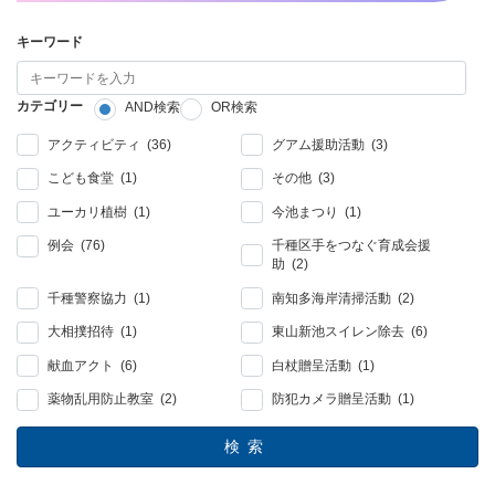
キーワード
カテゴリー
AND検索
OR検索
アクティビティ (36)
グアム援助活動 (3)
こども食堂 (1)
その他 (3)
ユーカリ植樹 (1)
今池まつり (1)
例会 (76)
千種区手をつなぐ育成会援
助 (2)
千種警察協力 (1)
南知多海岸清掃活動 (2)
大相撲招待 (1)
東山新池スイレン除去 (6)
献血アクト (6)
白杖贈呈活動 (1)
薬物乱用防止教室 (2)
防犯カメラ贈呈活動 (1)
検索