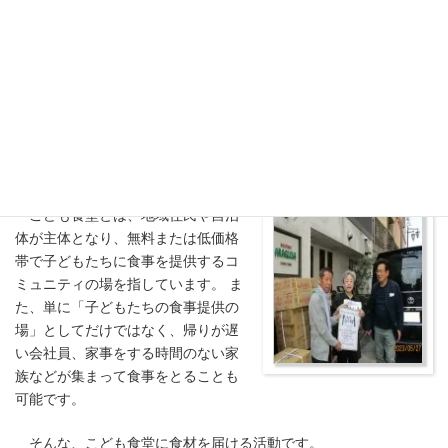
コ
ナ
ン
ビ
テ
ゲ
ン
ー
ツ
シ
こども食堂援助
へ
ョ
ス
ン
キ
に
ッ
移
トップページ
主なアクティビティ
こども食堂援助
プ
動
こども食堂とは、地域住民や自治
体が主体となり、無料または低価格
帯で子どもたちに食事を提供するコ
ミュニティの場を指しています。 ま
た、単に「子どもたちの食事提供の
場」としてだけではなく、帰りが遅
い会社員、家事をする時間のない家
族などが集まって食事をとることも
可能です。
そんな、こども食堂に食材を届ける活動です。