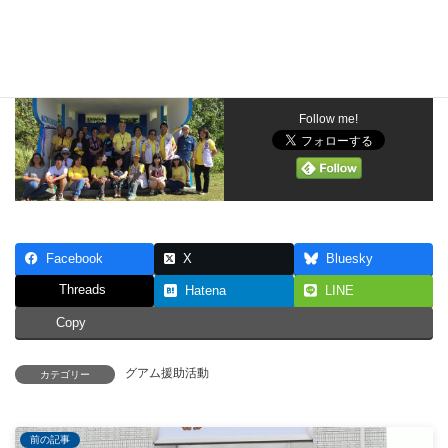
れいに塗りな
おされたバス
停でパチリ。
Follow me!
Facebook
X
Bluesky
Threads
Hatena
LINE
Copy
グアム援助活動
カテゴリー
前の記事