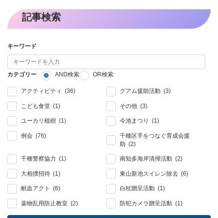
記事検索
キーワード
カテゴリー
AND検索
OR検索
アクティビティ (36)
グアム援助活動 (3)
こども食堂 (1)
その他 (3)
ユーカリ植樹 (1)
今池まつり (1)
例会 (76)
千種区手をつなぐ育成会援
助 (2)
千種警察協力 (1)
南知多海岸清掃活動 (2)
大相撲招待 (1)
東山新池スイレン除去 (6)
献血アクト (6)
白杖贈呈活動 (1)
薬物乱用防止教室 (2)
防犯カメラ贈呈活動 (1)