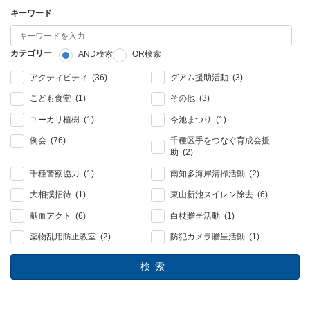
キーワード
カテゴリー
AND検索
OR検索
アクティビティ (36)
グアム援助活動 (3)
こども食堂 (1)
その他 (3)
ユーカリ植樹 (1)
今池まつり (1)
例会 (76)
千種区手をつなぐ育成会援
助 (2)
千種警察協力 (1)
南知多海岸清掃活動 (2)
大相撲招待 (1)
東山新池スイレン除去 (6)
献血アクト (6)
白杖贈呈活動 (1)
薬物乱用防止教室 (2)
防犯カメラ贈呈活動 (1)
検索