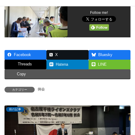
Follow me!
Facebook
X
Bluesky
Threads
Hatena
LINE
Copy
例会
カテゴリー
前の記事