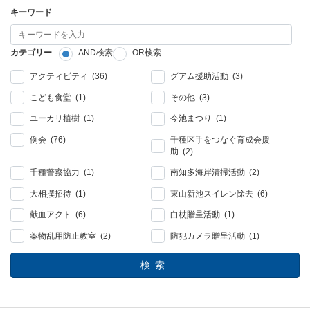
キーワード
カテゴリー
AND検索
OR検索
アクティビティ (36)
グアム援助活動 (3)
こども食堂 (1)
その他 (3)
ユーカリ植樹 (1)
今池まつり (1)
例会 (76)
千種区手をつなぐ育成会援
助 (2)
千種警察協力 (1)
南知多海岸清掃活動 (2)
大相撲招待 (1)
東山新池スイレン除去 (6)
献血アクト (6)
白杖贈呈活動 (1)
薬物乱用防止教室 (2)
防犯カメラ贈呈活動 (1)
検索