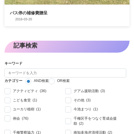
バス停の補修費贈呈
2016-03-20
記事検索
キーワード
カテゴリー
AND検索
OR検索
アクティビティ (36)
グアム援助活動 (3)
こども食堂 (1)
その他 (3)
ユーカリ植樹 (1)
今池まつり (1)
例会 (76)
千種区手をつなぐ育成会援
助 (2)
千種警察協力 (1)
南知多海岸清掃活動 (2)