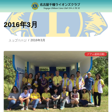
コ
ナ
ン
ビ
テ
ゲ
ン
ー
ツ
シ
2016年3月
へ
ョ
ス
ン
キ
に
ッ
移
トップページ
2016年3月
プ
動
グアム援助活動