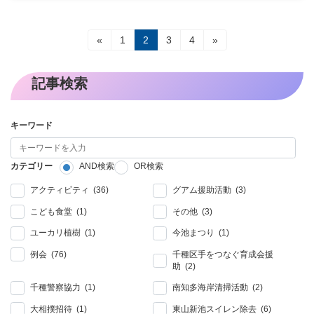
投
固
固
固
固
«
1
2
3
4
»
定
定
定
定
稿
ペ
ペ
ペ
ペ
ー
ー
ー
ー
記事検索
の
ジ
ジ
ジ
ジ
ペ
キーワード
ー
ジ
カテゴリー
AND検索
OR検索
送
アクティビティ (36)
グアム援助活動 (3)
り
こども食堂 (1)
その他 (3)
ユーカリ植樹 (1)
今池まつり (1)
例会 (76)
千種区手をつなぐ育成会援
助 (2)
千種警察協力 (1)
南知多海岸清掃活動 (2)
大相撲招待 (1)
東山新池スイレン除去 (6)